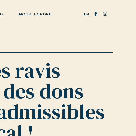
EN
US
NOUS JOINDRE
 ravis
 des dons
admissibles
cal !